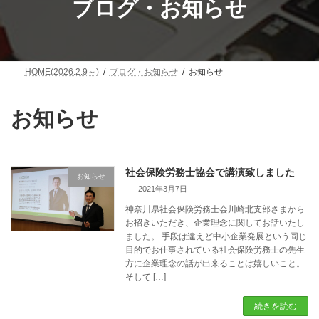
ブログ・お知らせ
キ
に
ッ
移
プ
動
HOME(2026.2.9～)
ブログ・お知らせ
お知らせ
お知らせ
社会保険労務士協会で講演致しました
お知らせ
2021年3月7日
神奈川県社会保険労務士会川崎北支部さまから
お招きいただき、企業理念に関してお話いたし
ました。 手段は違えど中小企業発展という同じ
目的でお仕事されている社会保険労務士の先生
方に企業理念の話が出来ることは嬉しいこと。
そして […]
続きを読む