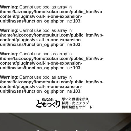
Warning
: Cannot use bool as array in
/home/taizocopy/tomotsukuri.com/public_html/wp-
content/plugins/vk-all-in-one-expansion-
unit/inc/sns/function_og.php
on line
103
Warning
: Cannot use bool as array in
/home/taizocopy/tomotsukuri.com/public_html/wp-
content/plugins/vk-all-in-one-expansion-
unit/inc/sns/function_og.php
on line
103
Warning
: Cannot use bool as array in
/home/taizocopy/tomotsukuri.com/public_html/wp-
content/plugins/vk-all-in-one-expansion-
unit/inc/sns/function_og.php
on line
103
Warning
: Cannot use bool as array in
/home/taizocopy/tomotsukuri.com/public_html/wp-
content/plugins/vk-all-in-one-expansion-
unit/inc/sns/function_og.php
on line
103
コ
ナ
ン
ビ
テ
ゲ
ン
ー
ツ
シ
へ
ョ
ス
ン